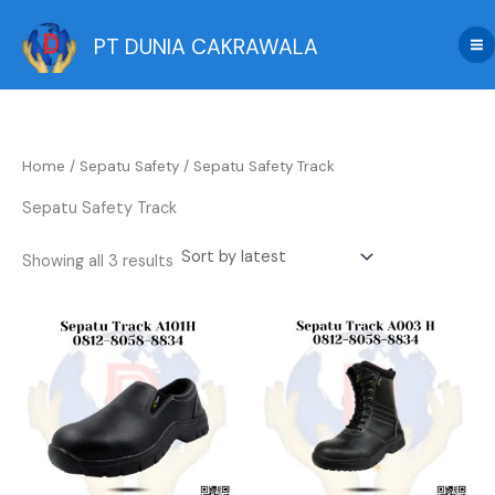
Sorted
Skip
by
latest
to
PT DUNIA CAKRAWALA
content
Home
/
Sepatu Safety
/ Sepatu Safety Track
Sepatu Safety Track
Showing all 3 results