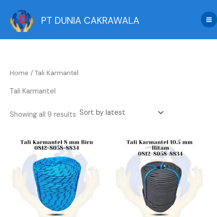
Sorted
Skip
by
latest
to
PT DUNIA CAKRAWALA
content
Home
/ Tali Karmantel
Tali Karmantel
Showing all 9 results