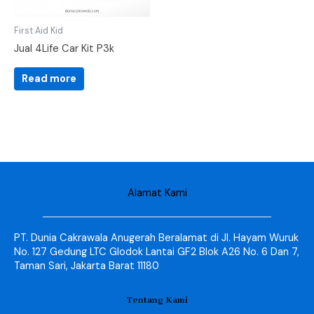
First Aid Kid
Jual 4Life Car Kit P3k
Read more
Alamat Kami
PT. Dunia Cakrawala Anugerah Beralamat di Jl. Hayam Wuruk
No. 127 Gedung LTC Glodok Lantai GF2 Blok A26 No. 6 Dan 7,
Taman Sari, Jakarta Barat 11180
Tentang Kami