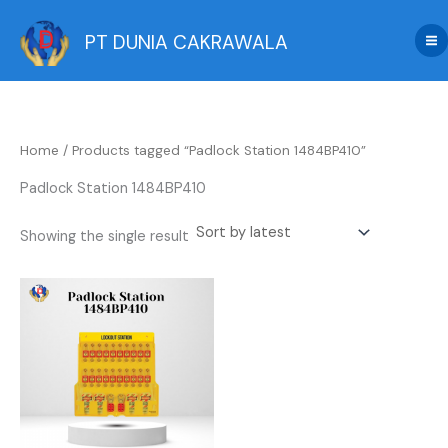
Skip
to
PT DUNIA CAKRAWALA
content
Home
/ Products tagged “Padlock Station 1484BP410”
Padlock Station 1484BP410
Showing the single result