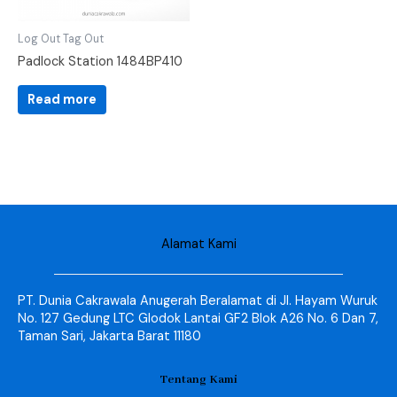
Log Out Tag Out
Padlock Station 1484BP410
Read more
Alamat Kami
PT. Dunia Cakrawala Anugerah Beralamat di Jl. Hayam Wuruk
No. 127 Gedung LTC Glodok Lantai GF2 Blok A26 No. 6 Dan 7,
Taman Sari, Jakarta Barat 11180
Tentang Kami