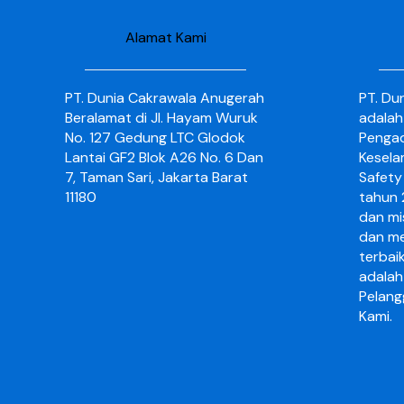
Alamat Kami
PT. Dunia Cakrawala Anugerah
PT. Du
Beralamat di Jl. Hayam Wuruk
adalah
No. 127 Gedung LTC Glodok
Pengad
Lantai GF2 Blok A26 No. 6 Dan
Kesela
7, Taman Sari, Jakarta Barat
Safety 
11180
tahun 2
dan mi
dan me
terbai
adalah
Pelang
Kami.