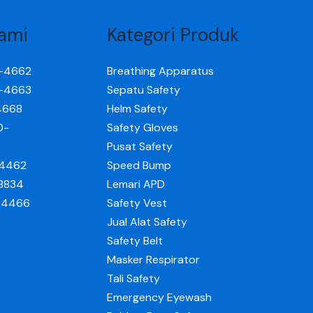
ami
Kategori Produk
0-4662
Breathing Apparatus
0-4663
Sepatu Safety
4668
Helm Safety
0-
Safety Gloves
Pusat Safety
-4462
Speed Bump
-8834
Lemari APD
0-4466
Safety Vest
Jual Alat Safety
Safety Belt
Masker Respirator
Tali Safety
Emergency Eyewash