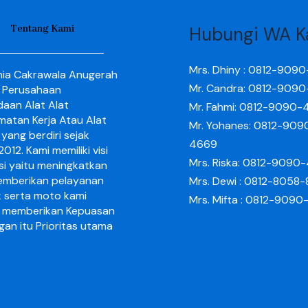
Tentang Kami
Hubungi WA K
Mrs. Dhiny : 0812-909
nia Cakrawala Anugerah
Mr. Candra: 0812-909
 Perusahaan
aan Alat Alat
Mr. Fahmi: 0812-9090-
matan Kerja Atau Alat
Mr. Yohanes: 0812-909
yang berdiri sejak
4669
012. Kami memiliki visi
Mrs. Riska: 0812-9090
si yaitu meningkatkan
mberikan pelayanan
Mrs. Dewi : 0812-8058
k serta moto kami
Mrs. Mifta : 0812-909
 memberikan Kepuasan
gan itu Prioritas utama