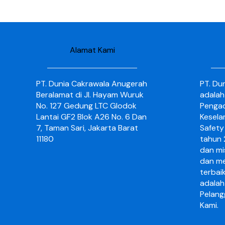
Alamat Kami
PT. Dunia Cakrawala Anugerah
PT. Du
Beralamat di Jl. Hayam Wuruk
adalah
No. 127 Gedung LTC Glodok
Pengad
Lantai GF2 Blok A26 No. 6 Dan
Kesela
7, Taman Sari, Jakarta Barat
Safety 
11180
tahun 2
dan mi
dan me
terbai
adalah
Pelang
Kami.