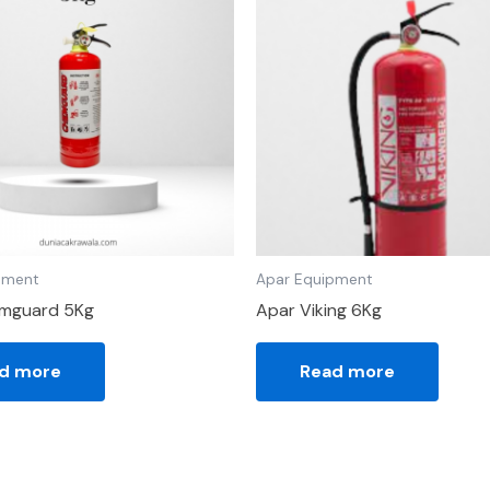
pment
Apar Equipment
mguard 5Kg
Apar Viking 6Kg
d more
Read more