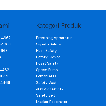
ami
Kategori Produk
0-4662
Breathing Apparatus
0-4663
Sepatu Safety
4668
Helm Safety
0-
Safety Gloves
Pusat Safety
-4462
Speed Bump
-8834
Lemari APD
0-4466
Safety Vest
Jual Alat Safety
Safety Belt
Masker Respirator