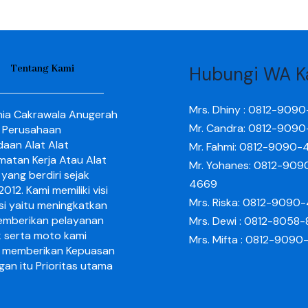
Tentang Kami
Hubungi WA K
Mrs. Dhiny : 0812-909
nia Cakrawala Anugerah
Mr. Candra: 0812-909
 Perusahaan
aan Alat Alat
Mr. Fahmi: 0812-9090-
matan Kerja Atau Alat
Mr. Yohanes: 0812-909
yang berdiri sejak
4669
012. Kami memiliki visi
Mrs. Riska: 0812-9090
si yaitu meningkatkan
mberikan pelayanan
Mrs. Dewi : 0812-8058
k serta moto kami
Mrs. Mifta : 0812-909
 memberikan Kepuasan
gan itu Prioritas utama