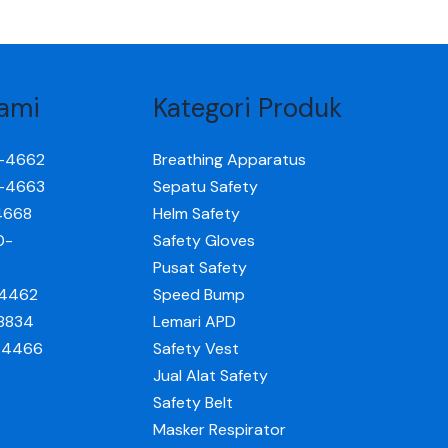
ami
Kategori Produk
0-4662
Breathing Apparatus
0-4663
Sepatu Safety
4668
Helm Safety
0-
Safety Gloves
Pusat Safety
-4462
Speed Bump
-8834
Lemari APD
0-4466
Safety Vest
Jual Alat Safety
Safety Belt
Masker Respirator