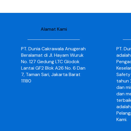
Alamat Kami
PT. Dunia Cakrawala Anugerah
PT. Du
Beralamat di Jl. Hayam Wuruk
adalah
No. 127 Gedung LTC Glodok
Pengad
Lantai GF2 Blok A26 No. 6 Dan
Kesela
7, Taman Sari, Jakarta Barat
Safety 
11180
tahun 2
dan mi
dan me
terbai
adalah
Pelang
Kami.