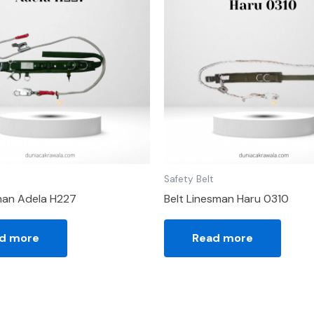
Safety Belt
man Adela H227
Belt Linesman Haru 0310
d more
Read more