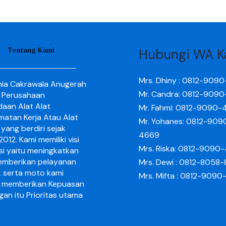
Tentang Kami
Hubungi WA K
Mrs. Dhiny : 0812-909
nia Cakrawala Anugerah
Mr. Candra: 0812-909
 Perusahaan
aan Alat Alat
Mr. Fahmi: 0812-9090-
matan Kerja Atau Alat
Mr. Yohanes: 0812-909
yang berdiri sejak
4669
012. Kami memiliki visi
Mrs. Riska: 0812-9090
si yaitu meningkatkan
mberikan pelayanan
Mrs. Dewi : 0812-8058
k serta moto kami
Mrs. Mifta : 0812-909
 memberikan Kepuasan
gan itu Prioritas utama