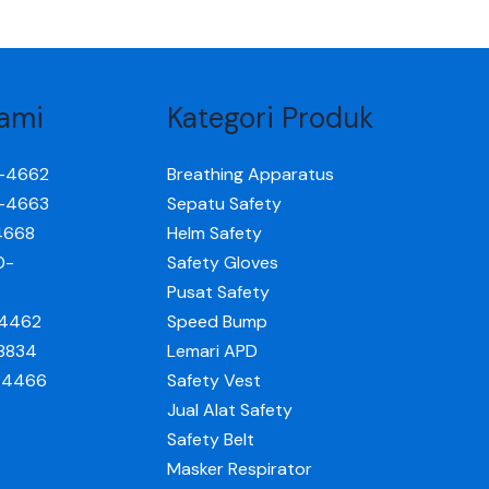
ami
Kategori Produk
0-4662
Breathing Apparatus
0-4663
Sepatu Safety
4668
Helm Safety
0-
Safety Gloves
Pusat Safety
-4462
Speed Bump
-8834
Lemari APD
0-4466
Safety Vest
Jual Alat Safety
Safety Belt
Masker Respirator