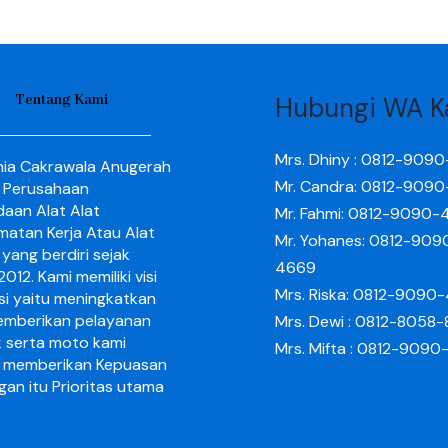
Tentang Kami
Hubungi WA K
Mrs. Dhiny : 0812-909
nia Cakrawala Anugerah
Mr. Candra: 0812-909
 Perusahaan
aan Alat Alat
Mr. Fahmi: 0812-9090-
matan Kerja Atau Alat
Mr. Yohanes: 0812-909
yang berdiri sejak
4669
012. Kami memiliki visi
Mrs. Riska: 0812-9090
si yaitu meningkatkan
mberikan pelayanan
Mrs. Dewi : 0812-8058
k serta moto kami
Mrs. Mifta : 0812-909
 memberikan Kepuasan
gan itu Prioritas utama