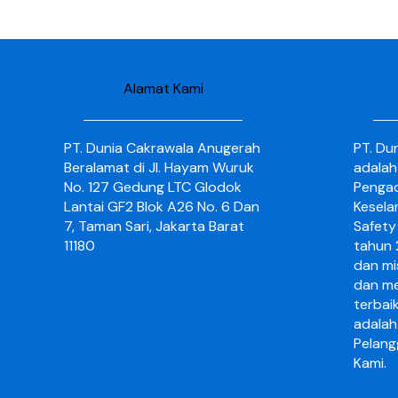
Alamat Kami
PT. Dunia Cakrawala Anugerah
PT. Du
Beralamat di Jl. Hayam Wuruk
adalah
No. 127 Gedung LTC Glodok
Pengad
Lantai GF2 Blok A26 No. 6 Dan
Kesela
7, Taman Sari, Jakarta Barat
Safety 
11180
tahun 2
dan mi
dan me
terbai
adalah
Pelang
Kami.