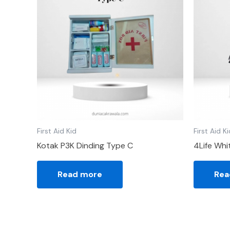
First Aid Kid
First Aid K
Kotak P3K Dinding Type C
4Life Whi
Read more
Rea