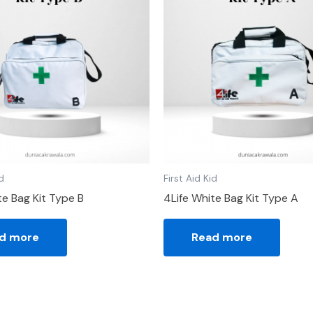
id
First Aid Kid
te Bag Kit Type B
4Life White Bag Kit Type A
d more
Read more