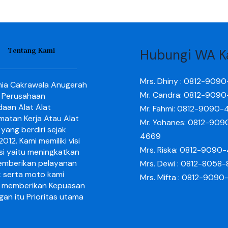
Tentang Kami
Hubungi WA K
Mrs. Dhiny : 0812-909
nia Cakrawala Anugerah
Mr. Candra: 0812-909
 Perusahaan
aan Alat Alat
Mr. Fahmi: 0812-9090-
matan Kerja Atau Alat
Mr. Yohanes: 0812-909
yang berdiri sejak
4669
012. Kami memiliki visi
Mrs. Riska: 0812-9090
si yaitu meningkatkan
mberikan pelayanan
Mrs. Dewi : 0812-8058
k serta moto kami
Mrs. Mifta : 0812-909
 memberikan Kepuasan
gan itu Prioritas utama