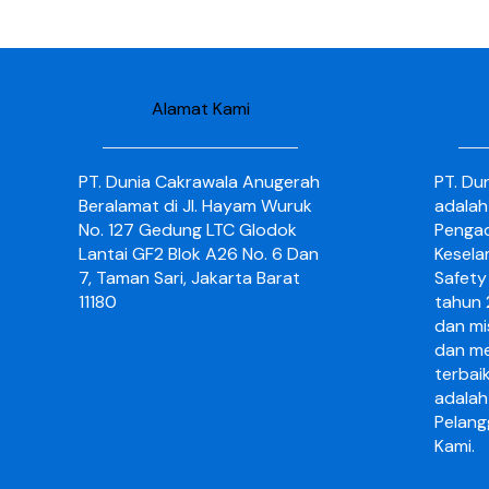
Alamat Kami
PT. Dunia Cakrawala Anugerah
PT. Du
Beralamat di Jl. Hayam Wuruk
adalah
No. 127 Gedung LTC Glodok
Pengad
Lantai GF2 Blok A26 No. 6 Dan
Kesela
7, Taman Sari, Jakarta Barat
Safety 
11180
tahun 2
dan mi
dan me
terbai
adalah
Pelang
Kami.