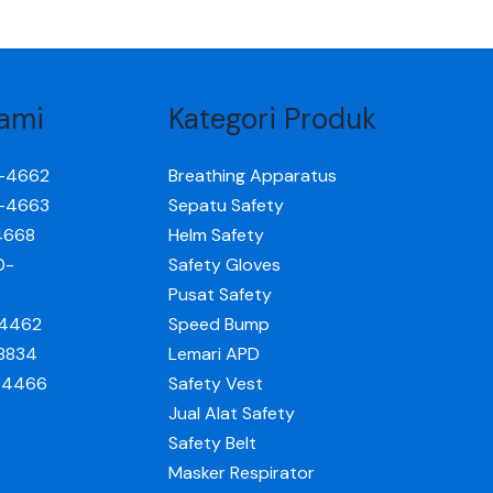
ami
Kategori Produk
0-4662
Breathing Apparatus
0-4663
Sepatu Safety
4668
Helm Safety
0-
Safety Gloves
Pusat Safety
-4462
Speed Bump
-8834
Lemari APD
0-4466
Safety Vest
Jual Alat Safety
Safety Belt
Masker Respirator