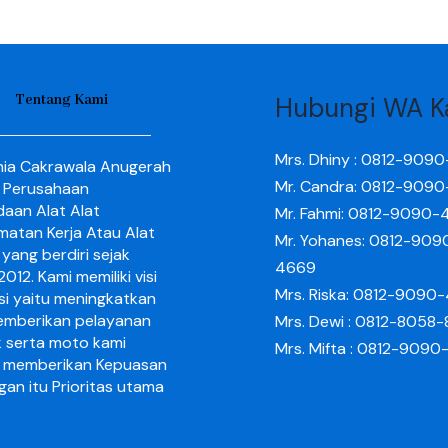
Tentang Kami
Hubungi WA K
Mrs. Dhiny : 0812-909
nia Cakrawala Anugerah
Mr. Candra: 0812-909
 Perusahaan
aan Alat Alat
Mr. Fahmi: 0812-9090-
matan Kerja Atau Alat
Mr. Yohanes: 0812-909
yang berdiri sejak
4669
012. Kami memiliki visi
Mrs. Riska: 0812-9090
si yaitu meningkatkan
mberikan pelayanan
Mrs. Dewi : 0812-8058
k serta moto kami
Mrs. Mifta : 0812-909
 memberikan Kepuasan
gan itu Prioritas utama