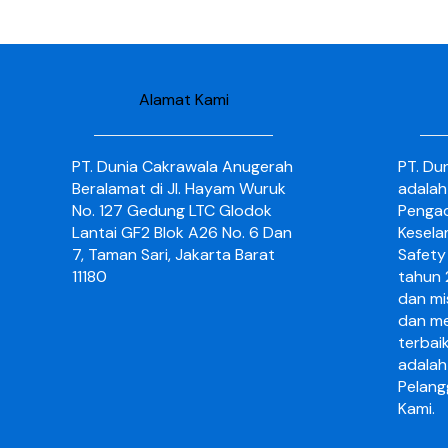
Alamat Kami
PT. Dunia Cakrawala Anugerah
PT. Du
Beralamat di Jl. Hayam Wuruk
adalah
No. 127 Gedung LTC Glodok
Pengad
Lantai GF2 Blok A26 No. 6 Dan
Kesela
7, Taman Sari, Jakarta Barat
Safety 
11180
tahun 2
dan mi
dan me
terbai
adalah
Pelang
Kami.