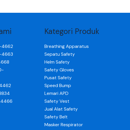
ami
Kategori Produk
0-4662
Breathing Apparatus
0-4663
Sepatu Safety
4668
Helm Safety
0-
Safety Gloves
Pusat Safety
-4462
Speed Bump
-8834
Lemari APD
0-4466
Safety Vest
Jual Alat Safety
Safety Belt
Masker Respirator