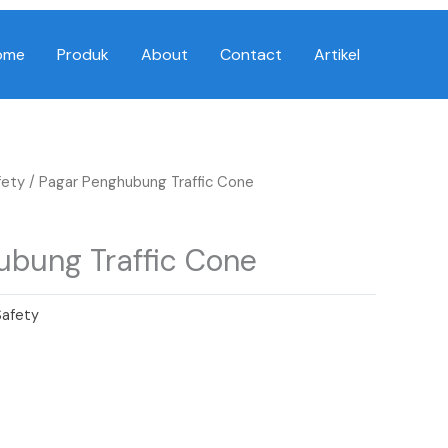
ome
Produk
About
Contact
Artikel
fety
/ Pagar Penghubung Traffic Cone
ubung Traffic Cone
Safety