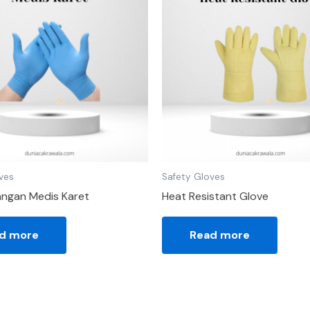
ves
Safety Gloves
angan Medis Karet
Heat Resistant Glove
d more
Read more