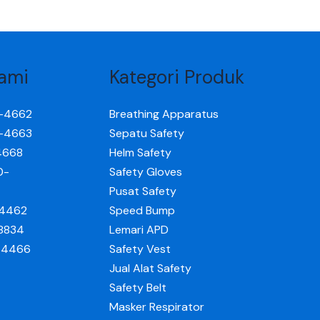
ami
Kategori Produk
0-4662
Breathing Apparatus
0-4663
Sepatu Safety
4668
Helm Safety
0-
Safety Gloves
Pusat Safety
-4462
Speed Bump
-8834
Lemari APD
0-4466
Safety Vest
Jual Alat Safety
Safety Belt
Masker Respirator