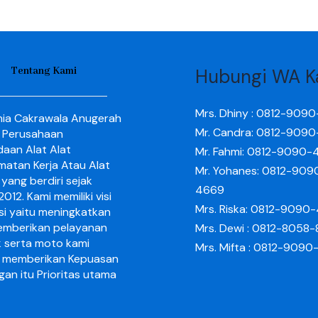
Tentang Kami
Hubungi WA K
Mrs. Dhiny : 0812-909
nia Cakrawala Anugerah
Mr. Candra: 0812-909
 Perusahaan
aan Alat Alat
Mr. Fahmi: 0812-9090-
matan Kerja Atau Alat
Mr. Yohanes: 0812-909
yang berdiri sejak
4669
012. Kami memiliki visi
Mrs. Riska: 0812-9090
si yaitu meningkatkan
mberikan pelayanan
Mrs. Dewi : 0812-8058
k serta moto kami
Mrs. Mifta : 0812-909
 memberikan Kepuasan
gan itu Prioritas utama