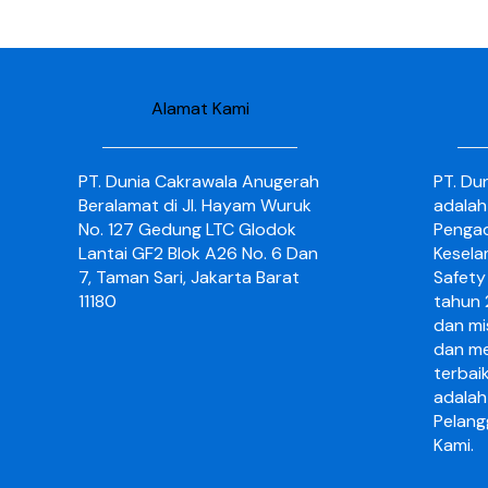
Alamat Kami
PT. Dunia Cakrawala Anugerah
PT. Du
Beralamat di Jl. Hayam Wuruk
adalah
No. 127 Gedung LTC Glodok
Pengad
Lantai GF2 Blok A26 No. 6 Dan
Kesela
7, Taman Sari, Jakarta Barat
Safety 
11180
tahun 2
dan mi
dan me
terbai
adalah
Pelang
Kami.