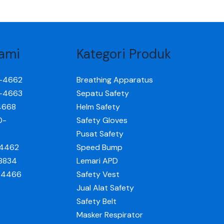
ami
Kategori Produk
0-4662
Breathing Apparatus
0-4663
Sepatu Safety
4668
Helm Safety
0-
Safety Gloves
Pusat Safety
-4462
Speed Bump
-8834
Lemari APD
0-4466
Safety Vest
Jual Alat Safety
Safety Belt
Masker Respirator