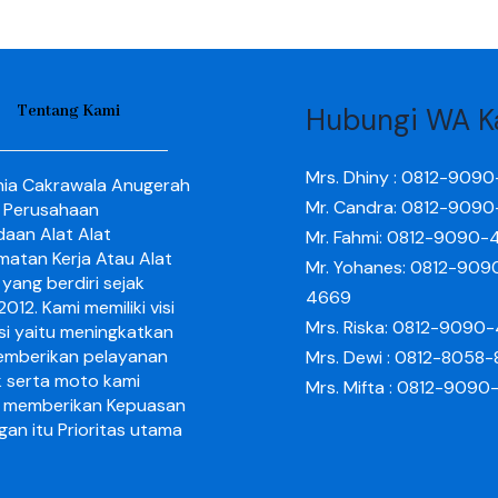
Tentang Kami
Hubungi WA K
Mrs. Dhiny : 0812-909
nia Cakrawala Anugerah
Mr. Candra: 0812-909
 Perusahaan
aan Alat Alat
Mr. Fahmi: 0812-9090-
matan Kerja Atau Alat
Mr. Yohanes: 0812-909
yang berdiri sejak
4669
012. Kami memiliki visi
Mrs. Riska: 0812-9090
si yaitu meningkatkan
mberikan pelayanan
Mrs. Dewi : 0812-8058
k serta moto kami
Mrs. Mifta : 0812-909
 memberikan Kepuasan
gan itu Prioritas utama