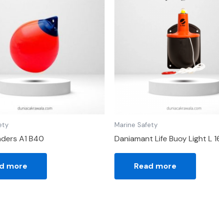
ety
Marine Safety
nders A1 B40
Daniamant Life Buoy Light L 1
d more
Read more