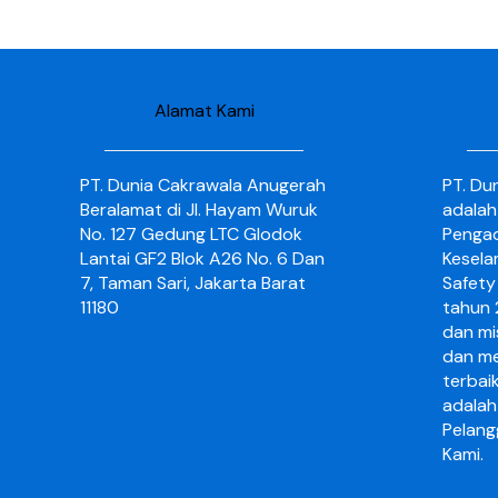
Alamat Kami
PT. Dunia Cakrawala Anugerah
PT. Du
Beralamat di Jl. Hayam Wuruk
adalah
No. 127 Gedung LTC Glodok
Pengad
Lantai GF2 Blok A26 No. 6 Dan
Kesela
7, Taman Sari, Jakarta Barat
Safety 
11180
tahun 2
dan mi
dan me
terbai
adalah
Pelang
Kami.