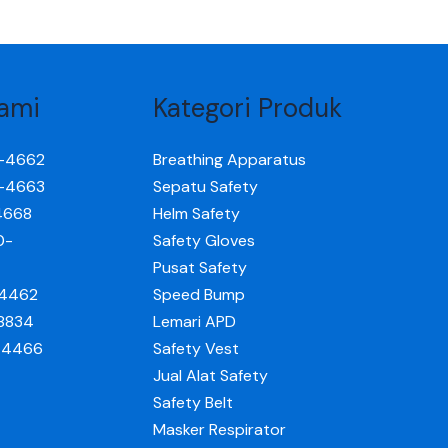
ami
Kategori Produk
0-4662
Breathing Apparatus
0-4663
Sepatu Safety
4668
Helm Safety
0-
Safety Gloves
Pusat Safety
-4462
Speed Bump
-8834
Lemari APD
0-4466
Safety Vest
Jual Alat Safety
Safety Belt
Masker Respirator