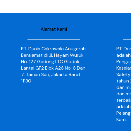
Alamat Kami
PT. Dunia Cakrawala Anugerah
PT. Du
Beralamat di Jl. Hayam Wuruk
adalah
No. 127 Gedung LTC Glodok
Pengad
Lantai GF2 Blok A26 No. 6 Dan
Kesela
7, Taman Sari, Jakarta Barat
Safety 
11180
tahun 2
dan mi
dan me
terbai
adalah
Pelang
Kami.