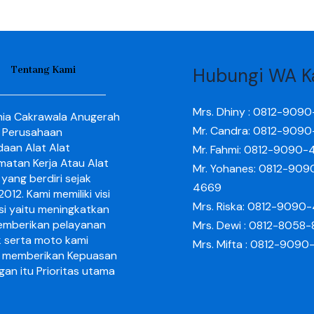
Tentang Kami
Hubungi WA K
Mrs. Dhiny : 0812-909
nia Cakrawala Anugerah
Mr. Candra: 0812-909
 Perusahaan
aan Alat Alat
Mr. Fahmi: 0812-9090-
matan Kerja Atau Alat
Mr. Yohanes: 0812-909
yang berdiri sejak
4669
012. Kami memiliki visi
Mrs. Riska: 0812-9090
si yaitu meningkatkan
mberikan pelayanan
Mrs. Dewi : 0812-8058
k serta moto kami
Mrs. Mifta : 0812-909
 memberikan Kepuasan
gan itu Prioritas utama