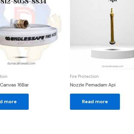
tion
Fire Protection
 Canvas 16Bar
Nozzle Pemadam Api
d more
Read more