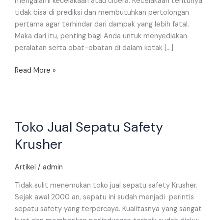
mengalami kecelakaan atau cidera. Kecelakaan tentunya
tidak bisa di prediksi dan membutuhkan pertolongan
pertama agar terhindar dari dampak yang lebih fatal.
Maka dari itu, penting bagi Anda untuk menyediakan
peralatan serta obat-obatan di dalam kotak […]
Read More »
Toko
Toko Jual Sepatu Safety
Jual
Sepatu
Krusher
Safety
Krusher
Artikel
/
admin
Tidak sulit menemukan toko jual sepatu safety Krusher.
Sejak awal 2000 an, sepatu ini sudah menjadi perintis
sepatu safety yang terpercaya. Kualitasnya yang sangat