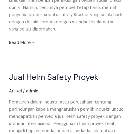
kuat dan memberikan perlindungan terbaik sudah diakui
dunia. Namun, tentunya pembeli tetap harus memilih
penyedia produk sepatu safety Krusher yang selalu hadir
dengan desain terbaru dengan standar keselamatan
yang selalu diperbaharui
Read More »
Jual
Jual Helm Safety Proyek
Helm
Safety
Proyek
Artikel
/
admin
Peraturan dalam industri atau perusahaan tentang
perlindungan kepala mengharuskan pemilik industri untuk
mendapatkan penyedia jual helm safety proyek dengan
standar internasional. Penggunaan helm proyek telah
menjadi bagian mendasar dari standar keselamatan di