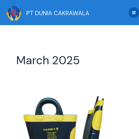
Skip
to
PT DUNIA CAKRAWALA
content
March 2025
Jual
Sepatu
Pemadam
Harmit:
Sepatu
Safety
Berkualitas
untuk