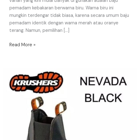
varian yang kini mulai banyak di gunakan adalah baju
pemadam kebakaran berwarna biru. Warna biru ini
mungkin terdengar tidak biasa, karena secara umum baju
pemadam identik dengan warna merah atau oranye
terang. Namun, pemilihan […]
Read More »
Harga
Sepatu
Safety
Krusher:
Investasi
Tepat
untuk
Keselamatan
Kerja