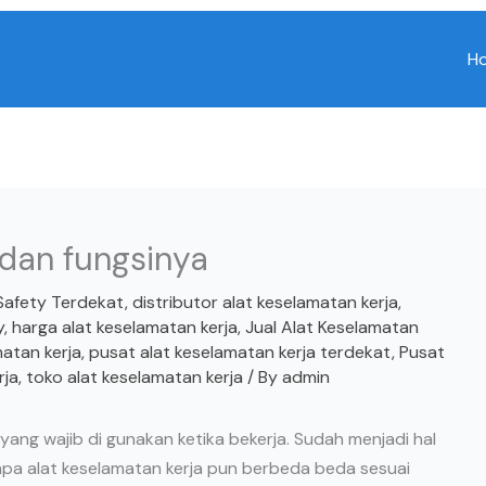
H
 dan fungsinya
Safety Terdekat
,
distributor alat keselamatan kerja
,
y
,
harga alat keselamatan kerja
,
Jual Alat Keselamatan
matan kerja
,
pusat alat keselamatan kerja terdekat
,
Pusat
rja
,
toko alat keselamatan kerja
/ By
admin
ang wajib di gunakan ketika bekerja. Sudah menjadi hal
rapa alat keselamatan kerja pun berbeda beda sesuai