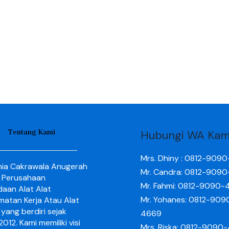
Tentang Kami
Hubungi WA Kam
Mrs. Dhiny : 0812-909
nia Cakrawala Anugerah
Mr. Candra: 0812-909
 Perusahaan
Mr. Fahmi: 0812-9090-
aan Alat Alat
Mr. Yohanes: 0812-909
matan Kerja Atau Alat
yang berdiri sejak
4669
012. Kami memiliki visi
Mrs. Riska: 0812-9090