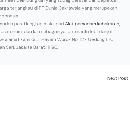
n alat pelindung diri yang sudag berstandar. Dapatkan
harga terjangkau di PT Dunia Cakrawala yang merupakan
ndonesia.
 sudah pasti lengkap mulai dari
Alat pemadam kebakaran
,
laboratorium, dan lain sebagainya. Untuk info lebih lanjut
e alamat kami di Jl. Hayam Wuruk No. 127 Gedung LTC
 Sari, Jakarta Barat, 11180.
Next Post