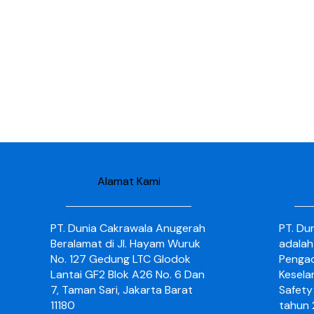
Alamat Kami
PT. Dunia Cakrawala Anugerah
PT. Du
Beralamat di Jl. Hayam Wuruk
adalah
No. 127 Gedung LTC Glodok
Pengad
Lantai GF2 Blok A26 No. 6 Dan
Kesela
7, Taman Sari, Jakarta Barat
Safety 
11180
tahun 2