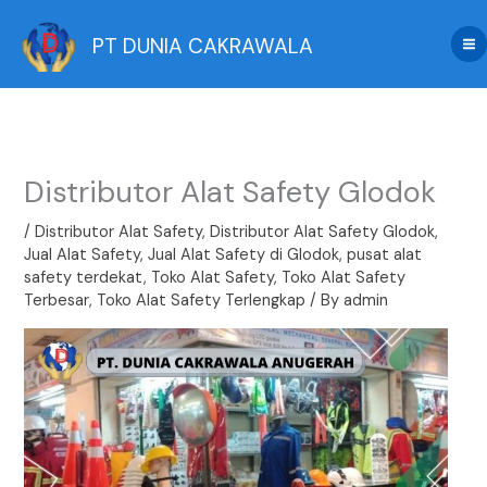
Skip
to
PT DUNIA CAKRAWALA
content
Distributor Alat Safety Glodok
/
Distributor Alat Safety
,
Distributor Alat Safety Glodok
,
Jual Alat Safety
,
Jual Alat Safety di Glodok
,
pusat alat
safety terdekat
,
Toko Alat Safety
,
Toko Alat Safety
Terbesar
,
Toko Alat Safety Terlengkap
/ By
admin