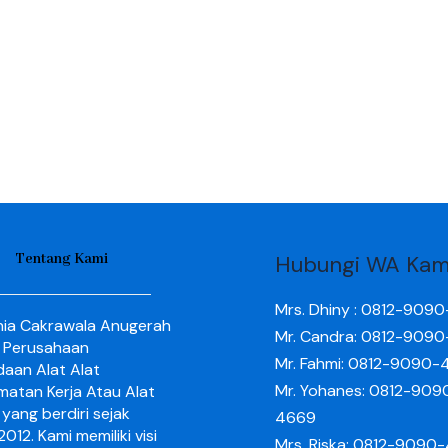
Tentang Kami
Hubungi WA Kam
Mrs. Dhiny : 0812-909
nia Cakrawala Anugerah
Mr. Candra: 0812-909
 Perusahaan
Mr. Fahmi: 0812-9090-
aan Alat Alat
Mr. Yohanes: 0812-909
matan Kerja Atau Alat
yang berdiri sejak
4669
012. Kami memiliki visi
Mrs. Riska: 0812-9090