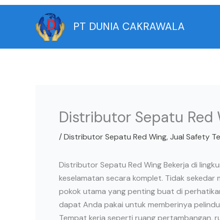
Skip
to
PT DUNIA CAKRAWALA
content
Distributor Sepatu Red
/
Distributor Sepatu Red Wing
,
Jual Safety T
Distributor Sepatu Red Wing Bekerja di ling
keselamatan secara komplet. Tidak sekedar m
pokok utama yang penting buat di perhatika
dapat Anda pakai untuk memberinya pelindu
Tempat kerja seperti ruang pertambangan, ru