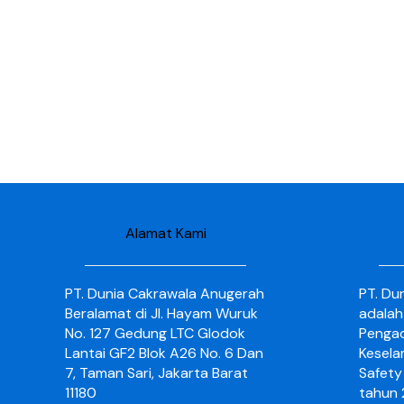
Alamat Kami
PT. Dunia Cakrawala Anugerah
PT. Du
Beralamat di Jl. Hayam Wuruk
adalah
No. 127 Gedung LTC Glodok
Pengad
Lantai GF2 Blok A26 No. 6 Dan
Kesela
7, Taman Sari, Jakarta Barat
Safety 
11180
tahun 2