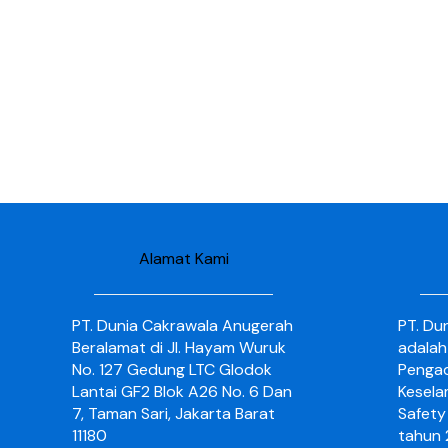
Alamat Kami
PT. Dunia Cakrawala Anugerah
PT. Du
Beralamat di Jl. Hayam Wuruk
adalah
No. 127 Gedung LTC Glodok
Pengad
Lantai GF2 Blok A26 No. 6 Dan
Kesela
7, Taman Sari, Jakarta Barat
Safety 
11180
tahun 2