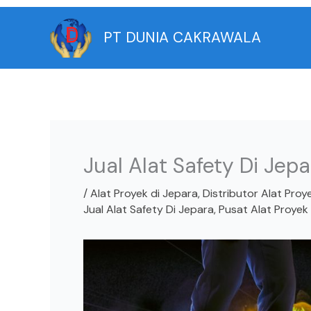
Skip
to
PT DUNIA CAKRAWALA
content
Jual Alat Safety Di Jepa
/
Alat Proyek di Jepara
,
Distributor Alat Proy
Jual Alat Safety Di Jepara
,
Pusat Alat Proyek