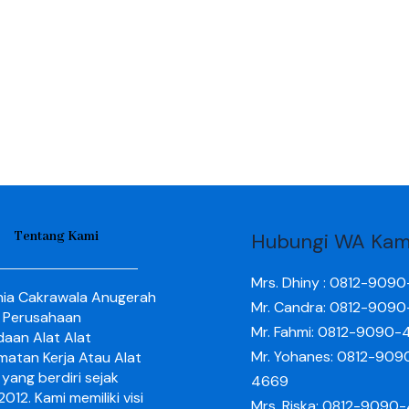
Tentang Kami
Hubungi WA Kam
Mrs. Dhiny : 0812-909
nia Cakrawala Anugerah
Mr. Candra: 0812-909
 Perusahaan
Mr. Fahmi: 0812-9090-
aan Alat Alat
Mr. Yohanes: 0812-909
matan Kerja Atau Alat
yang berdiri sejak
4669
012. Kami memiliki visi
Mrs. Riska: 0812-9090