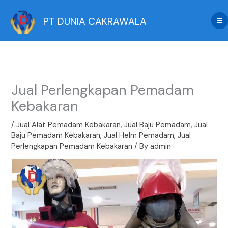
Skip
to
PT DUNIA CAKRAWALA
content
Jual Perlengkapan Pemadam
Kebakaran
/
Jual Alat Pemadam Kebakaran
,
Jual Baju Pemadam
,
Jual
Baju Pemadam Kebakaran
,
Jual Helm Pemadam
,
Jual
Perlengkapan Pemadam Kebakaran
/ By
admin