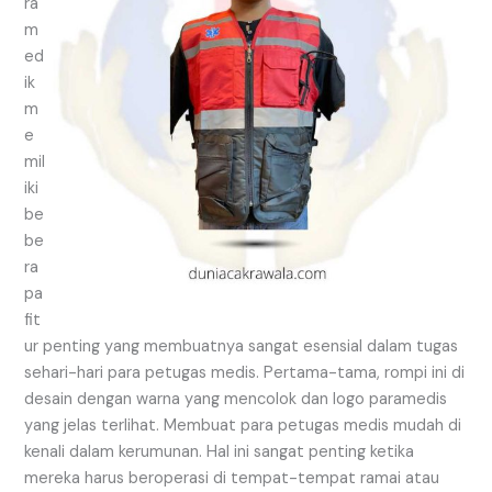
ra
m
ed
ik
m
e
mil
iki
be
be
ra
pa
fit
ur penting yang membuatnya sangat esensial dalam tugas
sehari-hari para petugas medis. Pertama-tama, rompi ini di
desain dengan warna yang mencolok dan logo paramedis
yang jelas terlihat. Membuat para petugas medis mudah di
kenali dalam kerumunan. Hal ini sangat penting ketika
mereka harus beroperasi di tempat-tempat ramai atau