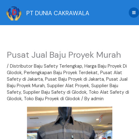
Skip
to
PT DUNIA CAKRAWALA
content
Pusat Jual Baju Proyek Murah
/
Distributor Baju Safety Terlengkap
,
Harga Baju Proyek Di
Glodok
,
Perlengkapan Baju Proyek Terdekat
,
Pusat Alat
Safety di Jakarta
,
Pusat Baju Proyek di Jakarta
,
Pusat Jual
Baju Proyek Murah
,
Supplier Alat Proyek
,
Supplier Baju
Safety
,
Supplier Baju Safety di Glodok
,
Toko Alat Safety di
Glodok
,
Toko Baju Proyek di Glodok
/ By
admin