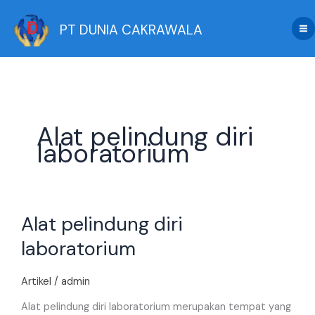
Skip
to
PT DUNIA CAKRAWALA
content
Alat pelindung diri
laboratorium
Alat
Alat pelindung diri
pelindung
diri
laboratorium
laboratorium
Artikel
/
admin
Alat pelindung diri laboratorium merupakan tempat yang