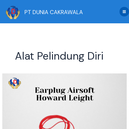
Skip
to
PT DUNIA CAKRAWALA
content
Alat Pelindung Diri
5
Alasan
Memilih
Earplug
Airsoft
Howard
Leight
Dibanding