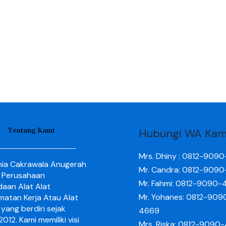
Tentang Kami
Hubungi WA Kam
Mrs. Dhiny : 0812-909
nia Cakrawala Anugerah
Mr. Candra: 0812-909
 Perusahaan
Mr. Fahmi: 0812-9090-
aan Alat Alat
Mr. Yohanes: 0812-909
matan Kerja Atau Alat
yang berdiri sejak
4669
012. Kami memiliki visi
Mrs. Riska: 0812-9090