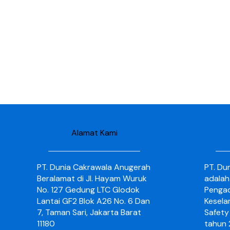
Alamat Kami
PT. Dunia Cakrawala Anugerah
PT. Du
Beralamat di Jl. Hayam Wuruk
adalah
No. 127 Gedung LTC Glodok
Pengad
Lantai GF2 Blok A26 No. 6 Dan
Kesela
7, Taman Sari, Jakarta Barat
Safety 
11180
tahun 2