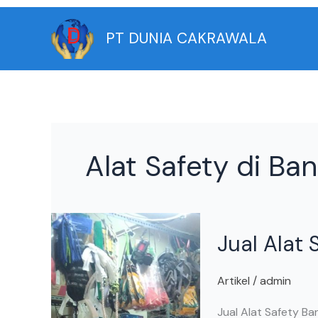
Skip
to
PT DUNIA CAKRAWALA
content
Alat Safety di Ba
Jual
Jual Alat 
Alat
Safety
di
Artikel
/
admin
Bandara
Jual Alat Safety B