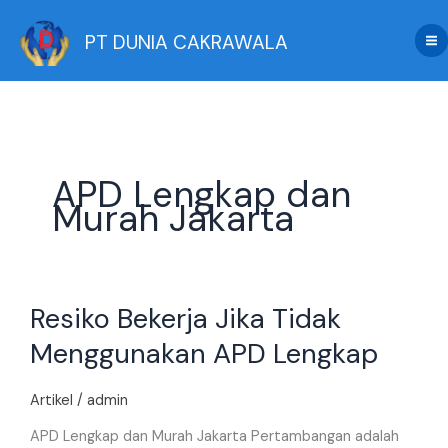
Skip
to
PT DUNIA CAKRAWALA
content
APD Lengkap dan
Murah Jakarta
Resiko
Resiko Bekerja Jika Tidak
Bekerja
Jika
Menggunakan APD Lengkap
Tidak
Menggunakan
Artikel
/
admin
APD
Lengkap
APD Lengkap dan Murah Jakarta Pertambangan adalah