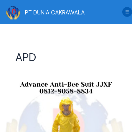
Skip
to
PT DUNIA CAKRAWALA
content
APD
Review
Advance
Anti-
Bee
Suit
JJXF:
Perlindungan
Maksimal