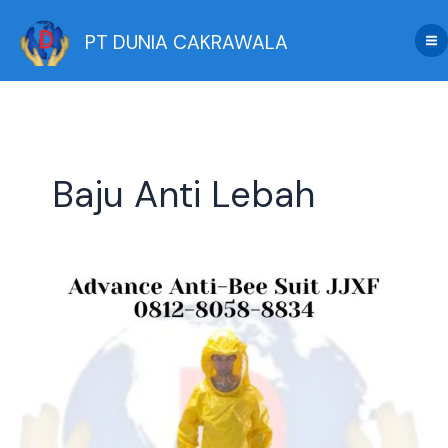
Skip
to
PT DUNIA CAKRAWALA
content
Baju Anti Lebah
Review
Advance
Anti-
Bee
Suit
JJXF:
Perlindungan
Maksimal