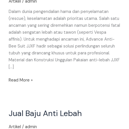
Artikel
/
admin
Dalam dunia pengendalian hama dan penyelamatan
(rescue), keselamatan adalah prioritas utama. Salah satu
ancaman yang sering diremehkan namun berpotensi fatal
adalah sengatan lebah atau tawon (seperti Vespa
affinis). Untuk menghadapi ancaman ini, Advance Anti-
Bee Suit JJXF hadir sebagai solusi perlindungan seluruh
tubuh yang dirancang khusus untuk para profesional.
Material dan Konstruksi Unggulan Pakaian anti-lebah JJXF
[…]
Read More »
Jual
Jual Baju Anti Lebah
Baju
Anti
Lebah
Artikel
/
admin