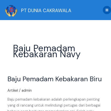
Skip
to
PT DUNIA CAKRAWALA
content
Baju Pemadam
Kebakaran Navy
Baju
Baju Pemadam Kebakaran Biru
Pemadam
Kebakaran
Biru
Artikel
/
admin
Baju pemadam kebakaran adalah perlengkapan penting
yang di rancang untuk melindungi petugas dari berbagai