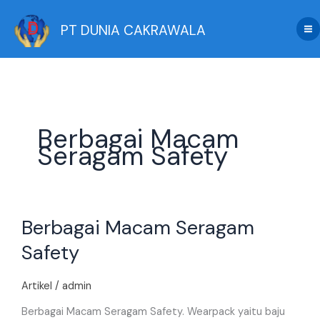
Skip
to
PT DUNIA CAKRAWALA
content
Berbagai Macam
Seragam Safety
Berbagai
Berbagai Macam Seragam
Macam
Seragam
Safety
Safety
Artikel
/
admin
Berbagai Macam Seragam Safety. Wearpack yaitu baju