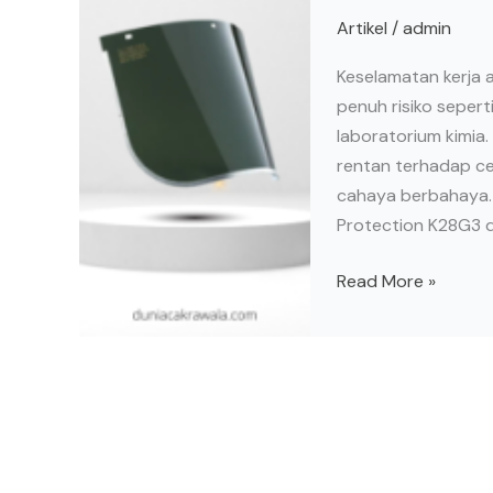
Artikel
/
admin
Original:
Perlindungan
Keselamatan kerja a
Maksimal
penuh risiko seper
dari
laboratorium kimia.
Benturan
rentan terhadap ced
&
cahaya berbahaya. 
UV
Protection K28G3 da
Read More »