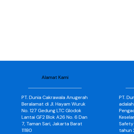
Alamat Kami
PT. Dunia Cakrawala Anugerah
PT. Du
Beralamat di Jl. Hayam Wuruk
adalah
No. 127 Gedung LTC Glodok
Pengad
Lantai GF2 Blok A26 No. 6 Dan
Kesela
7, Taman Sari, Jakarta Barat
Safety 
11180
tahun 2