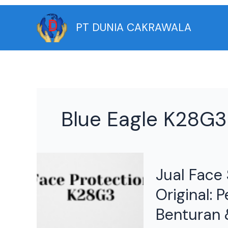
Skip
to
PT DUNIA CAKRAWALA
content
Blue Eagle K28G3 
Jual
Jual Face
Face
Shield
Original: 
K28G3
Benturan 
Blue
Eagle