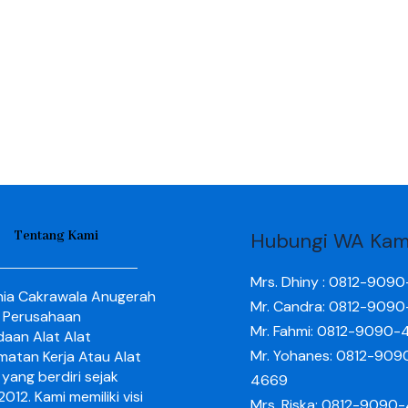
Tentang Kami
Hubungi WA Kam
Mrs. Dhiny : 0812-909
nia Cakrawala Anugerah
Mr. Candra: 0812-909
 Perusahaan
Mr. Fahmi: 0812-9090-
aan Alat Alat
Mr. Yohanes: 0812-909
matan Kerja Atau Alat
yang berdiri sejak
4669
012. Kami memiliki visi
Mrs. Riska: 0812-9090