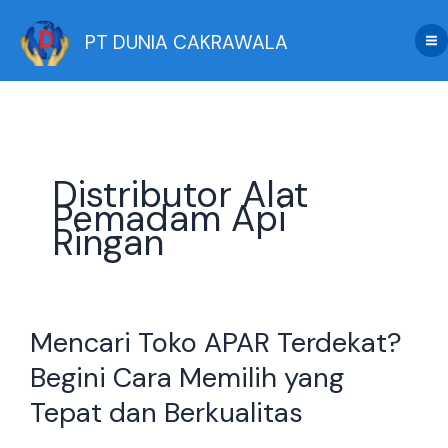
Skip
to
PT DUNIA CAKRAWALA
content
Distributor Alat
Pemadam Api
Ringan
Mencari
Mencari Toko APAR Terdekat?
Toko
APAR
Begini Cara Memilih yang
Terdekat?
Tepat dan Berkualitas
Begini
Cara