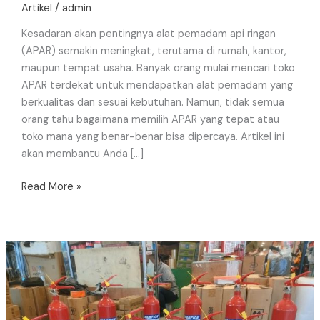
Memilih
Artikel
/
admin
yang
Kesadaran akan pentingnya alat pemadam api ringan
Tepat
(APAR) semakin meningkat, terutama di rumah, kantor,
dan
maupun tempat usaha. Banyak orang mulai mencari toko
Berkualitas
APAR terdekat untuk mendapatkan alat pemadam yang
berkualitas dan sesuai kebutuhan. Namun, tidak semua
orang tahu bagaimana memilih APAR yang tepat atau
toko mana yang benar-benar bisa dipercaya. Artikel ini
akan membantu Anda […]
Read More »
Jual
Alat
Pemadam
Api
Ringan