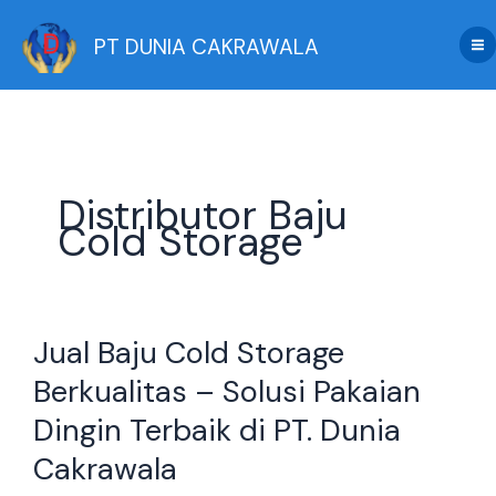
Skip
to
PT DUNIA CAKRAWALA
content
Distributor Baju
Cold Storage
Jual
Jual Baju Cold Storage
Baju
Cold
Berkualitas – Solusi Pakaian
Storage
Dingin Terbaik di PT. Dunia
Berkualitas
–
Cakrawala
Solusi