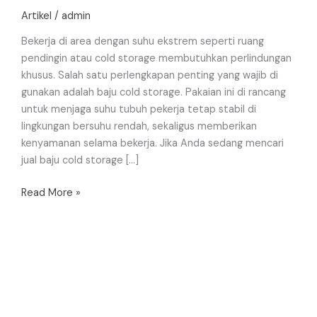
Pakaian
Artikel
/
admin
Dingin
Terbaik
Bekerja di area dengan suhu ekstrem seperti ruang
di
pendingin atau cold storage membutuhkan perlindungan
PT.
khusus. Salah satu perlengkapan penting yang wajib di
Dunia
gunakan adalah baju cold storage. Pakaian ini di rancang
Cakrawala
untuk menjaga suhu tubuh pekerja tetap stabil di
lingkungan bersuhu rendah, sekaligus memberikan
kenyamanan selama bekerja. Jika Anda sedang mencari
jual baju cold storage […]
Read More »