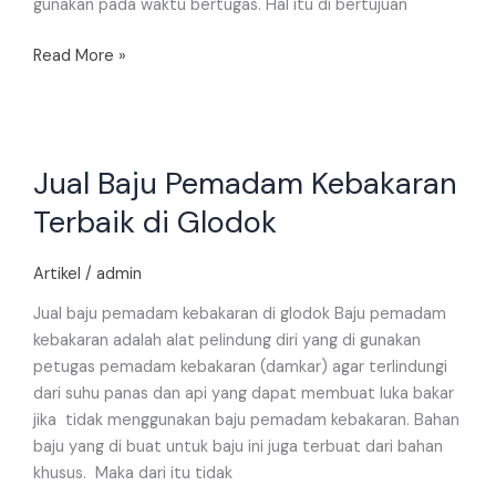
gunakan pada waktu bertugas. Hal itu di bertujuan
Read More »
Jual
Jual Baju Pemadam Kebakaran
Baju
Pemadam
Terbaik di Glodok
Kebakaran
Terbaik
Artikel
/
admin
di
Glodok
Jual baju pemadam kebakaran di glodok Baju pemadam
kebakaran adalah alat pelindung diri yang di gunakan
petugas pemadam kebakaran (damkar) agar terlindungi
dari suhu panas dan api yang dapat membuat luka bakar
jika tidak menggunakan baju pemadam kebakaran. Bahan
baju yang di buat untuk baju ini juga terbuat dari bahan
khusus. Maka dari itu tidak