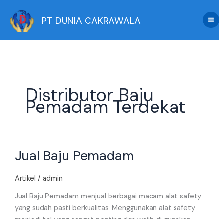
Skip
to
PT DUNIA CAKRAWALA
content
Distributor Baju
Pemadam Terdekat
Jual
Jual Baju Pemadam
Baju
Pemadam
Artikel
/
admin
Jual Baju Pemadam menjual berbagai macam alat safety
yang sudah pasti berkualitas. Menggunakan alat safety