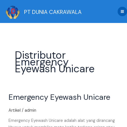
Skip
to
PT DUNIA CAKRAWALA
content
Distributor
Emergency
Eyewash Unicare
Emergency
Emergency Eyewash Unicare
Eyewash
Unicare
Artikel
/
admin
Emergency Eyewash Unicare adalah alat yang dirancang