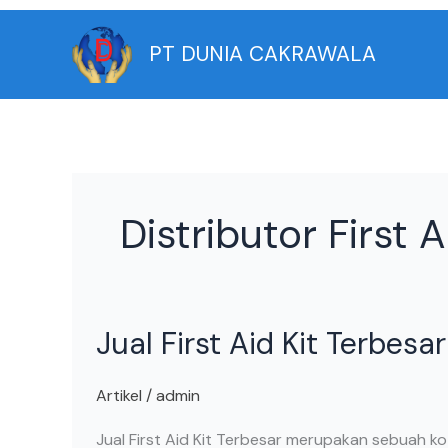
Skip
to
PT DUNIA CAKRAWALA
content
Distributor First 
Jual
Jual First Aid Kit Terbesar
First
Aid
Kit
Artikel
/
admin
Terbesar
Jual First Aid Kit Terbesar merupakan sebuah k