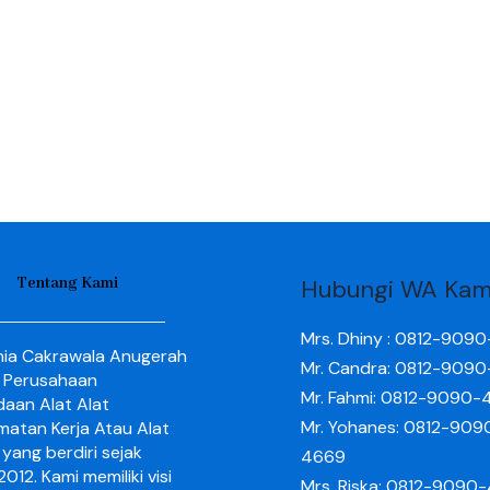
Tentang Kami
Hubungi WA Kam
Mrs. Dhiny : 0812-909
nia Cakrawala Anugerah
Mr. Candra: 0812-909
 Perusahaan
Mr. Fahmi: 0812-9090-
aan Alat Alat
Mr. Yohanes: 0812-909
matan Kerja Atau Alat
yang berdiri sejak
4669
012. Kami memiliki visi
Mrs. Riska: 0812-9090