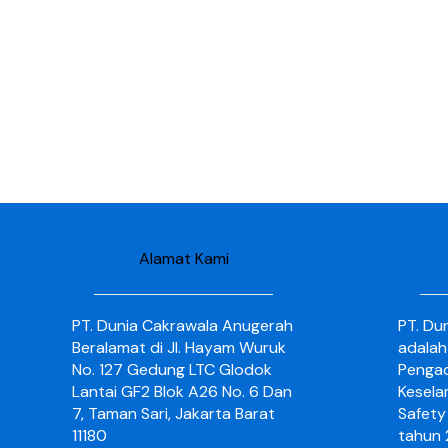
Alamat Kami
PT. Dunia Cakrawala Anugerah
PT. Du
Beralamat di Jl. Hayam Wuruk
adalah
No. 127 Gedung LTC Glodok
Pengad
Lantai GF2 Blok A26 No. 6 Dan
Kesela
7, Taman Sari, Jakarta Barat
Safety 
11180
tahun 2