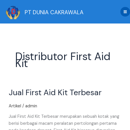
Skip
to
PT DUNIA CAKRAWALA
content
Distributor First Aid
Kit
Jual
Jual First Aid Kit Terbesar
First
Aid
Kit
Artikel
/
admin
Terbesar
Jual First Aid Kit Terbesar merupakan sebuah kotak yang
berisi berbagai macam peralatan pertolongan pertama