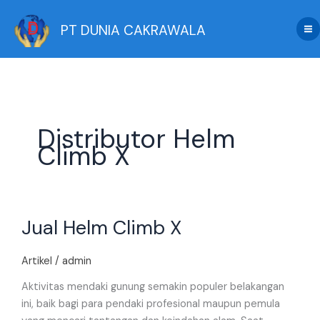
Skip
to
PT DUNIA CAKRAWALA
content
Distributor Helm
Climb X
Jual
Jual Helm Climb X
Helm
Climb
X
Artikel
/
admin
Aktivitas mendaki gunung semakin populer belakangan
ini, baik bagi para pendaki profesional maupun pemula