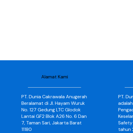
Alamat Kami
PT. Dunia Cakrawala Anugerah
PT. Du
Beralamat di Jl. Hayam Wuruk
adalah
No. 127 Gedung LTC Glodok
Pengad
Lantai GF2 Blok A26 No. 6 Dan
Kesela
7, Taman Sari, Jakarta Barat
Safety 
11180
tahun 2