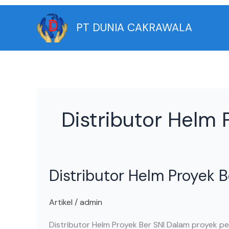
Skip
to
PT DUNIA CAKRAWALA
content
Distributor Helm 
Distributor
Distributor Helm Proyek B
Helm
Proyek
Ber
Artikel
/
admin
SNI
Distributor Helm Proyek Ber SNI Dalam proyek p