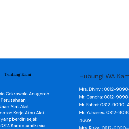
Tentang Kami
Hubungi WA Kam
Mrs. Dhiny : 0812-909
nia Cakrawala Anugerah
Mr. Candra: 0812-909
 Perusahaan
Mr. Fahmi: 0812-9090-
aan Alat Alat
Mr. Yohanes: 0812-909
matan Kerja Atau Alat
yang berdiri sejak
4669
012. Kami memiliki visi
Mrs. Riska: 0812-9090