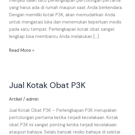
menjadi salah satu perlengkapan pertolongan pertama
yang harus ada di rumah maupun saat Anda berkendara.
Dengan memiliki kotak P3K, akan memudahkan Anda
untuk mengatasi luka dan menemukan keperluan medis
pada satu tempat. Perlengkapan kotak obat sangat
lengkap bisa membantu Anda melakukan […]
Read More »
Jual
Jual Kotak Obat P3K
Kotak
Obat
P3K
Artikel
/
admin
Jual Kotak Obat P3K – Perlengkapan P3K merupakan
pertolongan pertama ketika terjadi kecelakaan. Kotak
obat P3K ini sangat penting ketika terjadi kecelakaan
ataupun bahaya. Selalu banyak resiko bahaya di sekitar