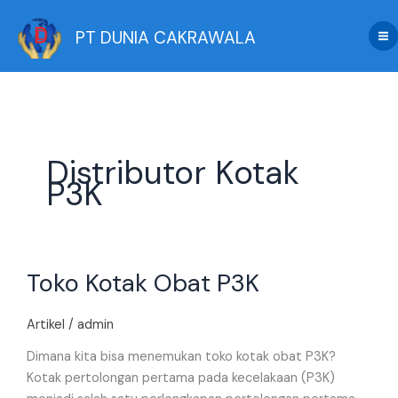
Skip
to
PT DUNIA CAKRAWALA
content
Distributor Kotak
P3K
Toko
Toko Kotak Obat P3K
Kotak
Obat
P3K
Artikel
/
admin
Dimana kita bisa menemukan toko kotak obat P3K?
Kotak pertolongan pertama pada kecelakaan (P3K)