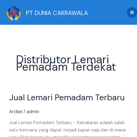
Skip
to
PT DUNIA CAKRAWALA
content
Distributor Lemari
Pemadam Terdekat
Jual
Jual Lemari Pemadam Terbaru
Lemari
Pemadam
Terbaru
Artikel
/
admin
Jual Lemari Pemadam Terbaru – Kebakaran adalah salah
satu bencana yang dapat terjadi kapan saja dan di mana