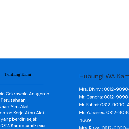
Tentang Kami
Hubungi WA Kam
Mrs. Dhiny : 0812-909
nia Cakrawala Anugerah
Mr. Candra: 0812-909
 Perusahaan
Mr. Fahmi: 0812-9090-
aan Alat Alat
Mr. Yohanes: 0812-909
matan Kerja Atau Alat
yang berdiri sejak
4669
012. Kami memiliki visi
Mrs. Riska: 0812-9090