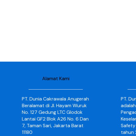
Alamat Kami
PT. Dunia Cakrawala Anugerah
PT. Du
Beralamat di Jl. Hayam Wuruk
adalah
No. 127 Gedung LTC Glodok
Pengad
Lantai GF2 Blok A26 No. 6 Dan
Kesela
7, Taman Sari, Jakarta Barat
Safety 
11180
tahun 2