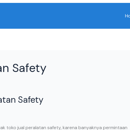
H
an Safety
atan Safety
yak toko jual peralatan safety, karena banyaknya permintaan