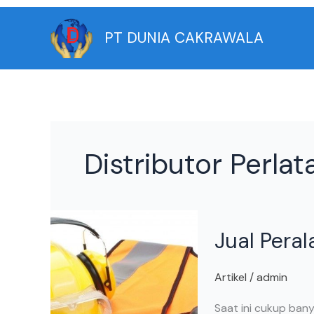
Skip
to
PT DUNIA CAKRAWALA
content
Distributor Perlat
Jual
Jual Peral
Peralatan
Safety
Artikel
/
admin
Saat ini cukup ban