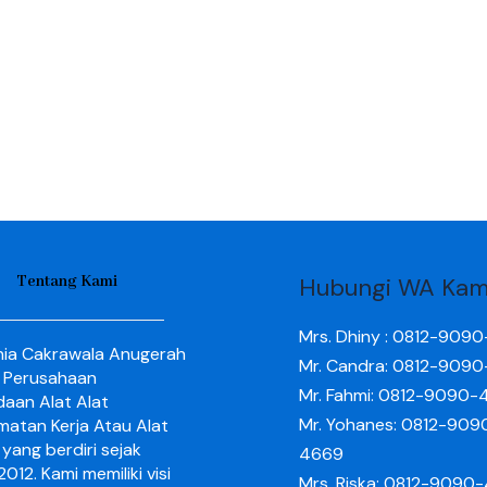
Tentang Kami
Hubungi WA Kam
Mrs. Dhiny : 0812-909
nia Cakrawala Anugerah
Mr. Candra: 0812-909
 Perusahaan
Mr. Fahmi: 0812-9090-
aan Alat Alat
Mr. Yohanes: 0812-909
matan Kerja Atau Alat
yang berdiri sejak
4669
012. Kami memiliki visi
Mrs. Riska: 0812-9090