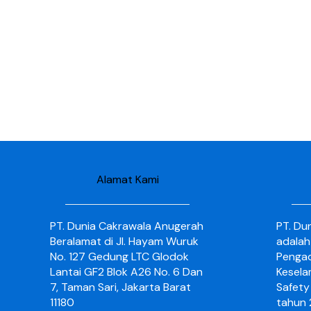
Alamat Kami
PT. Dunia Cakrawala Anugerah
PT. Du
Beralamat di Jl. Hayam Wuruk
adalah
No. 127 Gedung LTC Glodok
Pengad
Lantai GF2 Blok A26 No. 6 Dan
Kesela
7, Taman Sari, Jakarta Barat
Safety 
11180
tahun 2