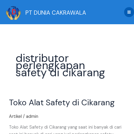
Skip
to
PT DUNIA CAKRAWALA
content
distributor
perlengkapan
safety di cikarang
Toko
Toko Alat Safety di Cikarang
Alat
Safety
di
Artikel
/
admin
Cikarang
Toko Alat Safety di Cikarang yang saat ini banyak di cari