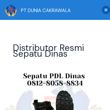
Skip
to
PT DUNIA CAKRAWALA
content
Distributor Resmi
Sepatu Dinas
Pusat
Distributor
Sepatu
PDL
Dinas:
Sol
Vulkanisir