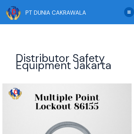
Skip
to
PT DUNIA CAKRAWALA
content
Distributor Safety
Equipment Jakarta
Jual
Multiple
Point
Lockout
86155
Berstandar
Industri