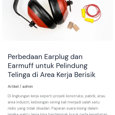
Pelindung
Telinga
di
Area
Kerja
Berisik
Perbedaan Earplug dan
Earmuff untuk Pelindung
Telinga di Area Kerja Berisik
Artikel
/
admin
Di lingkungan kerja seperti proyek konstruksi, pabrik, atau
area industri, kebisingan sering kali menjadi salah satu
risiko yang tidak disadari. Paparan suara bising dalam
jangka waktu lama bisa berdampak buruk pada kesehatan