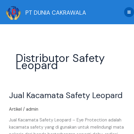
Skip
to
PT DUNIA CAKRAWALA
content
Distributor Safety
Leopard
Jual
Jual Kacamata Safety Leopard
Kacamata
Safety
Leopard
Artikel
/
admin
Jual Kacamata Safety Leopard – Eye Protection adalah
kacamata safety yang di gunakan untuk melindungi mata