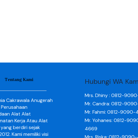
Tentang Kami
Hubungi WA Kam
Mrs. Dhiny : 0812-909
nia Cakrawala Anugerah
Mr. Candra: 0812-909
 Perusahaan
Mr. Fahmi: 0812-9090-
aan Alat Alat
Mr. Yohanes: 0812-909
matan Kerja Atau Alat
yang berdiri sejak
4669
012. Kami memiliki visi
Mrs. Riska: 0812-9090