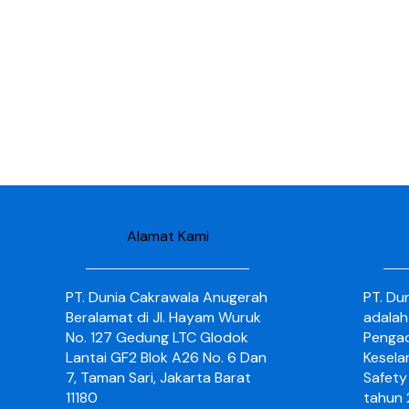
Alamat Kami
PT. Dunia Cakrawala Anugerah
PT. Du
Beralamat di Jl. Hayam Wuruk
adalah
No. 127 Gedung LTC Glodok
Pengad
Lantai GF2 Blok A26 No. 6 Dan
Kesela
7, Taman Sari, Jakarta Barat
Safety 
11180
tahun 2