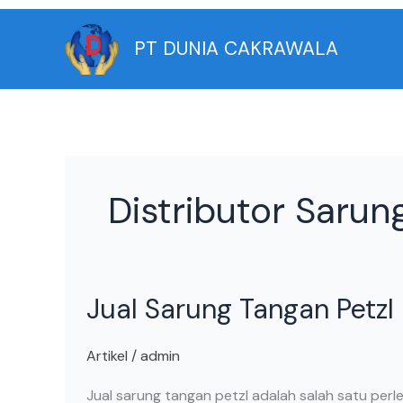
Skip
to
PT DUNIA CAKRAWALA
content
Distributor Sarun
Jual
Jual Sarung Tangan Petzl
Sarung
Tangan
Petzl
Artikel
/
admin
Jual sarung tangan petzl adalah salah satu perl